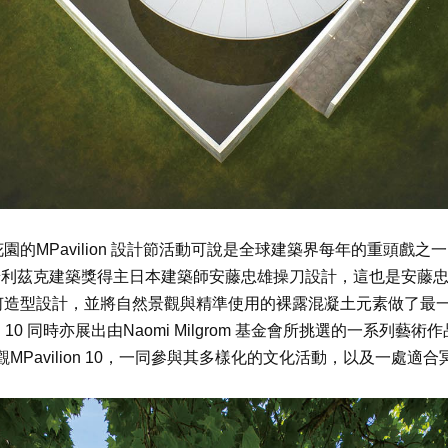
的MPavilion 設計節活動可說是全球建築界每年的重頭戲之
則邀請了普利茲克建築獎得主日本建築師安藤忠雄操刀設計，這也是安
造型設計，並將自然景觀與精準使用的裸露混凝土元素做了最一致性
n 10 同時亦展出由Naomi Milgrom 基金會所挑選的一系列藝術作品
觀MPavilion 10，一同參與其多樣化的文化活動，以及一處適