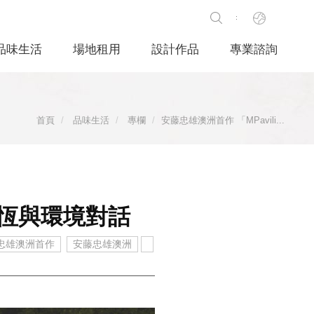
品味生活
場地租用
設計作品
專業諮詢
首頁
品味生活
專欄
安藤忠雄澳洲首作 「MPavili...
、永恆與環境對話
忠雄澳洲首作
安藤忠雄澳洲