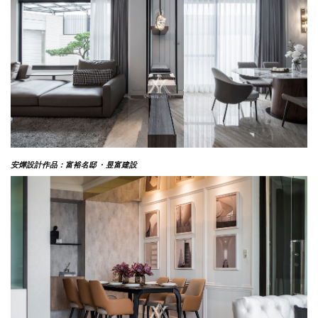
安燁設計作品：富裕名邸 ·
昱富建設