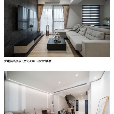
安燁設計作品：文元及第 ·
欣巴巴事業