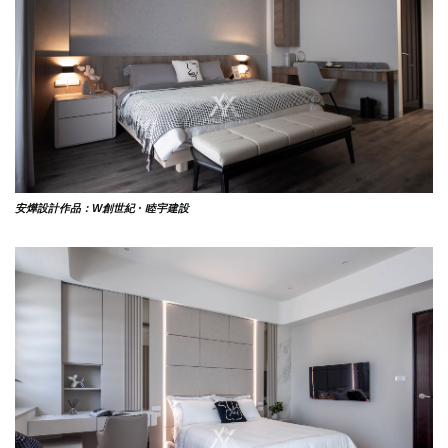
安燁設計作品：W創世紀 ·
睦宇建設