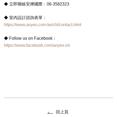
◆ 立即聯絡安燁國際：
06-3582323
◆ 室內設計諮詢表單：
https://www.anyes.com.tw/cht/contact.html
◆
Follow us on Facebook
：
https://www.facebook.com/anyes.int
回上頁