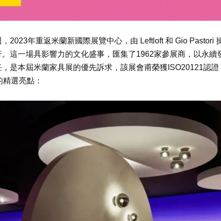
週，
2023
年重返米蘭新國際展覽中心，由
Leftloft
和
Gio Pastori
行。這一場具影響力的文化盛事，匯集了
1962
家參展商，以永續
任，是本屆米蘭家具展的優先訴求，該展會甫榮獲
ISO20121
認證
的精選亮點：