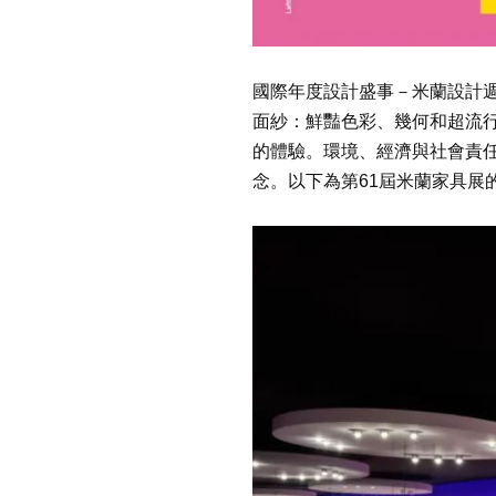
國際年度設計盛事－米蘭設計
面紗：鮮豔色彩、幾何和超流
的體驗。環境、經濟與社會責
念。以下為第
61
屆米蘭家具展