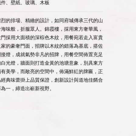
鐵件、壁紙、玻璃、木板
濃烈的排場、精緻的設計，如同府城傳承三代的山
珍海味般，折服眾人。錦霞樓，採用東方奢華風，
大門採用大面積的深棕色木紋，用餐宛若走入富貴
人家的豪奢門面，招牌以木紋的錯落為基底，搭佐
間接燈，成就氣勢非凡的招牌，用餐空間佈置充足
的白光燈，牆面則打造金黃的池塘意象，別具東方
獨有美學，而敞亮的空間中，佈滿鮮紅的牌匾，正
為經典味蕾掛上品質保證，創新設計與道地佳餚合
而為一，締造出嶄新視野。