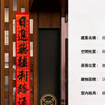
建案名稱 :
空間性質 :
座落位置 :
建物面積 :
1
室內格局 :