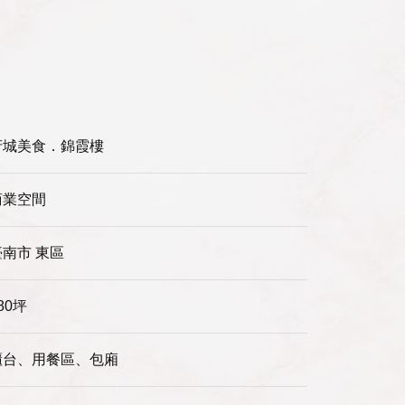
府城美食．錦霞樓
商業空間
臺南市 東區
80坪
櫃台、用餐區、包廂