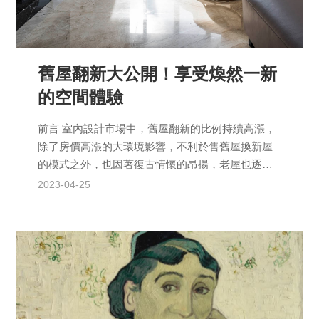
舊屋翻新大公開！享受煥然一新
的空間體驗
前言 室內設計市場中，舊屋翻新的比例持續高漲，
除了房價高漲的大環境影響，不利於售舊屋換新屋
的模式之外，也因著復古情懷的昂揚，老屋也逐漸
受到重視。究竟哪些人適合選擇舊屋翻新？施作項
2023-04-25
目有什麼差異？...