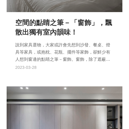
空間的點睛之筆－「窗飾」，飄
散出獨有室內韻味！
說到家具選物，大家或許會先想到沙發、餐桌、燈
具等家具，或抱枕、花瓶、擺件等家飾，卻鮮少有
人想到窗邊的點睛之筆－窗飾。窗飾，除了遮蔽外
在光源的主要用途之外，也是增添空間層次感的絕
2023-03-28
佳工具。安燁近年來...