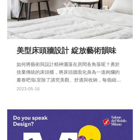
美型床頭牆設計 綻放藝術韻味
如何將藝術與設計精神灑落在房間各角落呢？勇於
捨棄傳統的床頭櫃，將床頭牆面化身為一道絢爛的
畫卷吧!臥室除了講究美觀、舒適與收納，每個細節
都在訴說著你的故事。看看設計師們如何做到化繁
2023-05-16
為簡，極致利用垂...