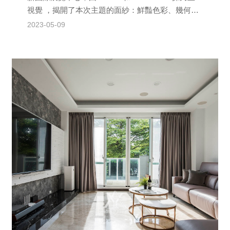
視覺 ，揭開了本次主題的面紗：鮮豔色彩、幾何和
超流行。這一場具影響力的文化...
2023-05-09