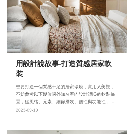
用設計說故事-打造質感居家軟
裝
想要打造一個質感十足的居家環境，實用又美觀，
不妨參考以下幾位國外知名室內設計師IG的軟裝佈
置，從風格、元素、細節層次、個性與功能性，找
到靈感，讓你的家變成一個充滿品味的經典之地。
2023-09-19
1.Ambe...