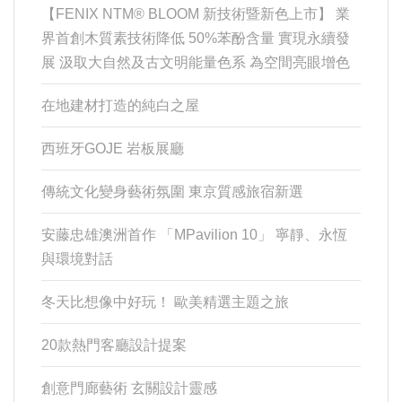
【FENIX NTM® BLOOM 新技術暨新色上市】 業
界首創木質素技術降低 50%苯酚含量 實現永續發
展 汲取大自然及古文明能量色系 為空間亮眼增色
在地建材打造的純白之屋
西班牙GOJE 岩板展廳
傳統文化變身藝術氛圍 東京質感旅宿新選
安藤忠雄澳洲首作 「MPavilion 10」 寧靜、永恆
與環境對話
冬天比想像中好玩！ 歐美精選主題之旅
20款熱門客廳設計提案
創意門廊藝術 玄關設計靈感