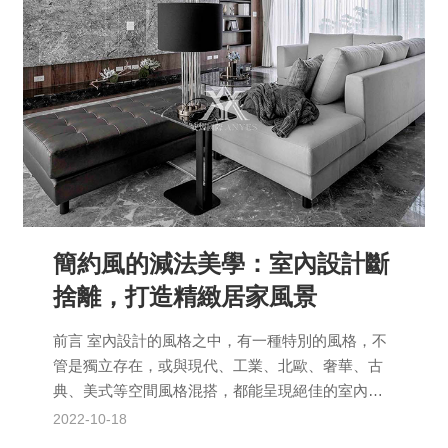
簡約風的減法美學：室內設計斷
捨離，打造精緻居家風景
前言 室內設計的風格之中，有一種特別的風格，不
管是獨立存在，或與現代、工業、北歐、奢華、古
典、美式等空間風格混搭，都能呈現絕佳的室內美
學，它正是廣泛見於大眾家居的「極簡風」！ 請跟
2022-10-18
著安燁國際...