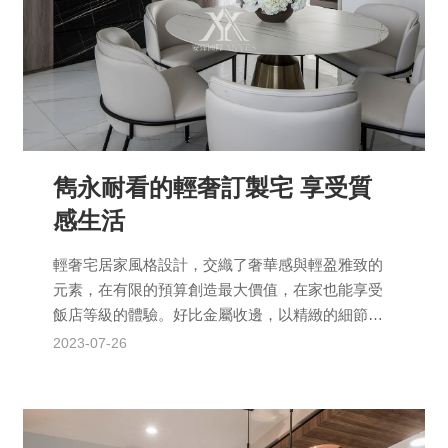
雋永耐看的輕奢訂製宅 享受質
感生活
輕奢宅居家風格設計，交織了奢華感與輕盈雅致的
元素，在有限的預算創造最大價值，在家也能享受
飯店等級的體驗。好比金屬收邊，以精緻的細節展
現高雅與品味。設計師透過空間自然光線的充足利
2023-07-26
用、高質感的軟裝選...