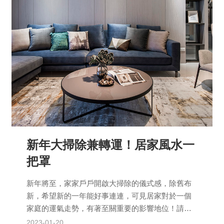
新年大掃除兼轉運！居家風水一
把罩
新年將至，家家戶戶開啟大掃除的儀式感，除舊布
新，希望新的一年能好事連連，可見居家對於一個
家庭的運氣走勢，有著至關重要的影響地位！請大
家跟著安燁一起，藉由一年一度的大掃除，把家居
2023-01-20