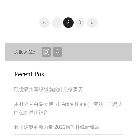
Previous
(current)
Next
«
1
2
3
»
Follow Me
Recent Post
凱悅廣州新設嶺南設計風格酒店
本壯介－白樹大樓（L’Arbre Blanc） 南法、自然與
白色的最佳結合
竹子建築的新力量 2022構竹林鐵新銳展