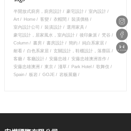
半開放式廚房，廚房設計
豪宅設計
室內設計
Art
Home
客變
衣帽間
裝潢價格
室內設計公司
裝潢設計
選用家具
豪宅設計，居家風水，室內設計
後印象派
梵谷
Column
書房
書房設計
簡約
純白系家居
耐看
白色系家居
玄關設計，鞋櫃設計，落塵區
客廳
客廳設計
安藤忠雄
安藤忠雄澳洲首作
安藤忠雄澳洲
東京
淺草
Park Hotel
歌舞伎
Spain
板岩
GOJE
岩板展廳