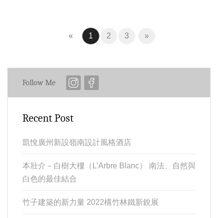
Previous
(current)
Next
«
1
2
3
»
Follow Me
Recent Post
凱悅廣州新設嶺南設計風格酒店
本壯介－白樹大樓（L’Arbre Blanc） 南法、自然與
白色的最佳結合
竹子建築的新力量 2022構竹林鐵新銳展