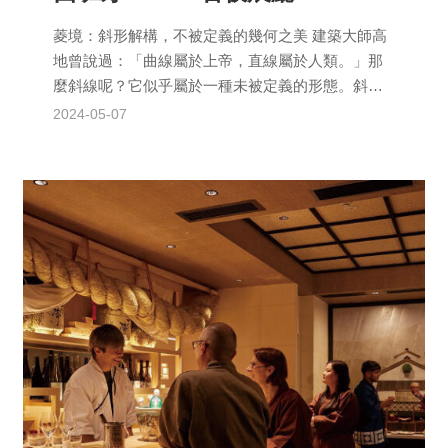
菱境：斜形解構，不被定義的幾何之美 建築大師高
地曾說過：「曲線屬於上帝，直線屬於人類。」那
麼斜線呢？它似乎屬於一種未被定義的形態。斜形
的物體從物理學的角度來看具有多重性；既代表了
2024-05-07
極端的不穩...