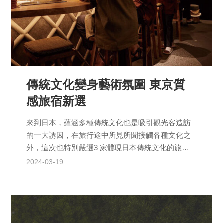
傳統文化變身藝術氛圍 東京質
感旅宿新選
來到日本，蘊涵多種傳統文化也是吸引觀光客造訪
的一大誘因，在旅行途中所見所聞接觸各種文化之
外，這次也特別嚴選3 家體現日本傳統文化的旅
宿，期望以自家飯店的特色，成為介紹在地文化的
2024-03-19
最佳媒介，包括...