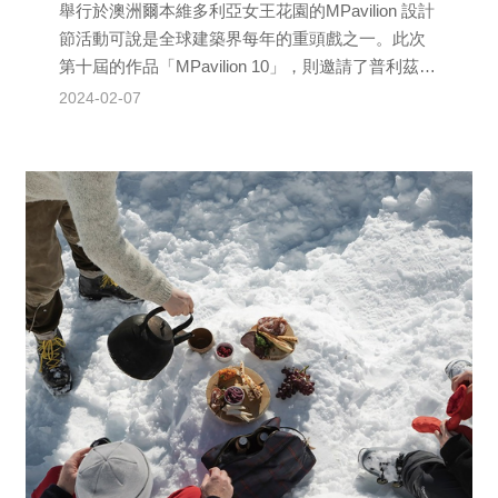
舉行於澳洲爾本維多利亞女王花園的MPavilion 設計
節活動可說是全球建築界每年的重頭戲之一。此次
第十屆的作品「MPavilion 10」，則邀請了普利茲克
建築獎得主日本建築師安藤忠雄操刀設計...
2024-02-07