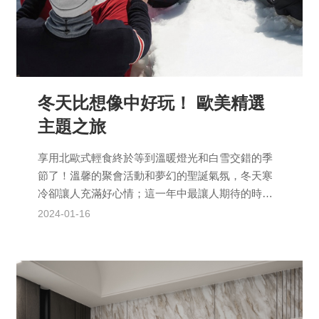
冬天比想像中好玩！ 歐美精選
主題之旅
享用北歐式輕食終於等到溫暖燈光和白雪交錯的季
節了！溫馨的聚會活動和夢幻的聖誕氣氛，冬天寒
冷卻讓人充滿好心情；這一年中最讓人期待的時節
之一，歐美的傳統與創意再次登場，我們也要好好
2024-01-16
重溫歡樂氣氛！Ho...