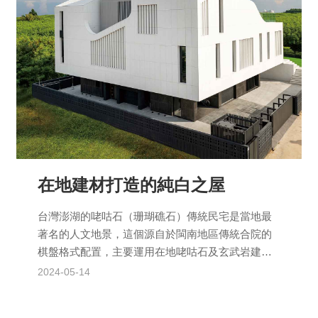
在地建材打造的純白之屋
台灣澎湖的咾咕石（珊瑚礁石）傳統民宅是當地最
著名的人文地景，這個源自於閩南地區傳統合院的
棋盤格式配置，主要運用在地咾咕石及玄武岩建造
而成，形構出具地方特色的民宅建築。澎湖獨特的
2024-05-14
弧形山牆、馬背屋脊...