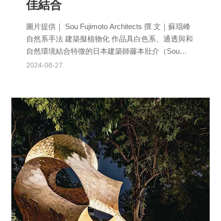
佳結合
圖片提供｜ Sou Fujimoto Architects 撰 文｜蘇琨峰
自然系手法 建築擬植物化 作品具白色系、通透與和
自然環境結合特徵的日本建築師藤本壯介（Sou
Fujim...
2024-08-27