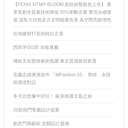
【FENIX NTM® BLOOM 新技術暨新色上市】 業
界首創木質素技術降低 50%苯酚含量 實現永續發
展 汲取大自然及古文明能量色系 為空間亮眼增色
在地建材打造的純白之屋
西班牙GOJE 岩板展廳
傳統文化變身藝術氛圍 東京質感旅宿新選
安藤忠雄澳洲首作 「MPavilion 10」 寧靜、永恆
與環境對話
冬天比想像中好玩！ 歐美精選主題之旅
20款熱門客廳設計提案
創意門廊藝術 玄關設計靈感