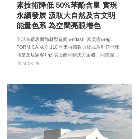
素技術降低 50%苯酚含量 實現
永續發展 汲取大自然及古文明
能量色系 為空間亮眼增色
全球首選表面飾材製造商 &ndash; 富美家&reg;
FORMICA,成立 110 年來持續致力於成為引領全球
商空及居家客戶的表面飾材解決方案者。同集團
Arpa Ind...
2024-06-25