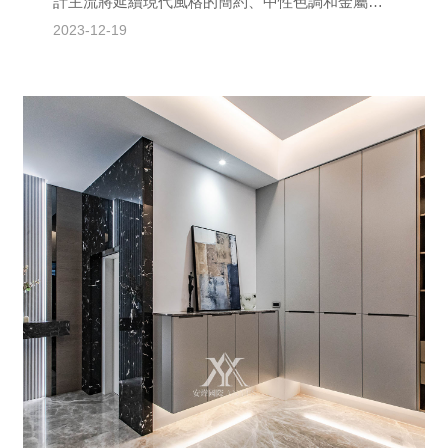
計主流將延續現代風格的簡約、中性色調和金屬材
質，同時注重智能、環保和多功能的設計趨勢。智
2023-12-19
能科技如智慧燈...