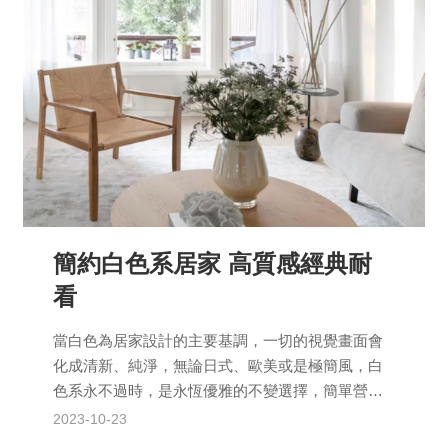
簡約白色系居家 高質感經典耐
看
當白色為居家設計的主要基調，一切的視覺畫面會
化成清新、純淨，無論日式、歐美或是極簡風，白
色系永不過時，是永恆優雅的不變選擇，簡單營造
出生活的美好。 白色是一個多功能的色系，它與任
2023-10-23
何其他顏色搭配...