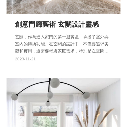
創意門廊藝術 玄關設計靈感
玄關，作為進入家門的第一迎賓區，承擔了室外與
室內的轉換功能。在玄關的設計中，不僅要追求美
觀和實用，還需要考慮家庭需求，特別是在空間受
限的情況下，如何巧妙裝潢呢？以下是有關玄關設
2023-11-21
計的規劃細節和建議...