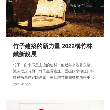
竹子建築的新力量 2022構竹林
鐵新銳展
竹子，向來不是主流的建材，但近年來隨著永續、
減碳概念時興，竹子生長迅速、固碳效率極佳的特
性逐漸為建築師注意，在台灣竹會和林務局聯手推
廣下，2022年再度邀請結構技師陳冠帆擔任策展
2024-07-23
人，舉辦第二次「...