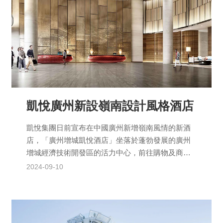
凱悅廣州新設嶺南設計風格酒店
凱悅集團日前宣布在中國廣州新增嶺南風情的新酒
店，「廣州增城凱悅酒店」坐落於蓬勃發展的廣州
增城經濟技術開發區的活力中心，前往購物及商業
中心十分方便，僅需10分鐘車程即可抵達廣州東部
2024-09-10
交通樞紐中心...