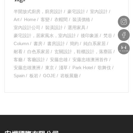
半開放式廚房，廚房設計
豪宅設計
室內設計
Art
Home
客變
衣帽間
裝潢價格
室內設計公司
裝潢設計
選用家具
豪宅設計，居家風水，室內設計
後印象派
梵谷
Column
書房
書房設計
簡約
純白系家居
耐看
白色系家居
玄關設計，鞋櫃設計，落塵區
客廳
客廳設計
安藤忠雄
安藤忠雄澳洲首作
安藤忠雄澳洲
東京
淺草
Park Hotel
歌舞伎
Spain
板岩
GOJE
岩板展廳