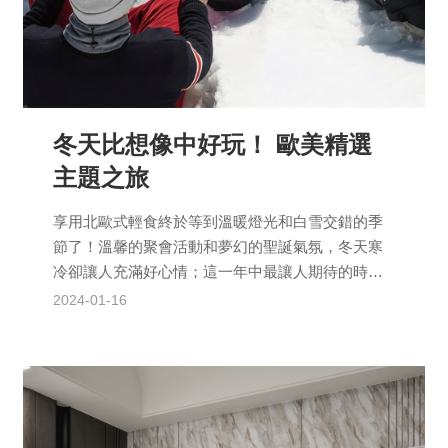
冬天比想像中好玩！ 歐美精選
主題之旅
享用北歐式輕食終於等到溫暖燈光和白雪交錯的季
節了！溫馨的聚會活動和夢幻的聖誕氣氛，冬天寒
冷卻讓人充滿好心情；這一年中最讓人期待的時節
之一，歐美的傳統與創意再次登場，我們也要好好
2024-01-16
重溫歡樂氣氛！Ho...