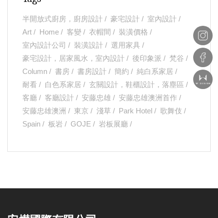
半開放式廚房，廚房設計
豪宅設計
室內設計
Art
Home
客變
衣帽間
裝潢價格
室內設計公司
裝潢設計
選用家具
豪宅設計，居家風水，室內設計
後印象派
梵谷
Column
書房
書房設計
簡約
純白系家居
耐看
白色系家居
玄關設計，鞋櫃設計，落塵區
客廳
客廳設計
安藤忠雄
安藤忠雄澳洲首作
安藤忠雄澳洲
東京
淺草
Park Hotel
歌舞伎
Spain
板岩
GOJE
岩板展廳