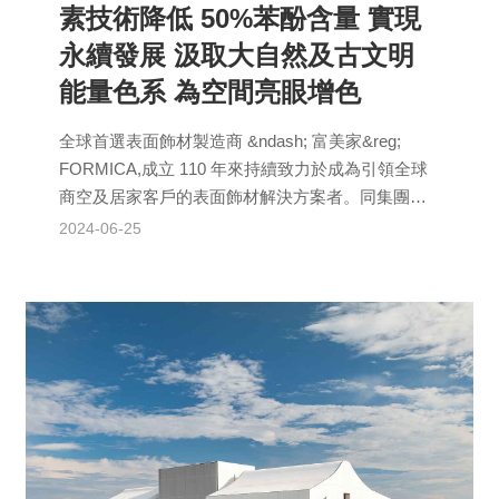
素技術降低 50%苯酚含量 實現
永續發展 汲取大自然及古文明
能量色系 為空間亮眼增色
全球首選表面飾材製造商 &ndash; 富美家&reg;
FORMICA,成立 110 年來持續致力於成為引領全球
商空及居家客戶的表面飾材解決方案者。同集團
Arpa Ind...
2024-06-25