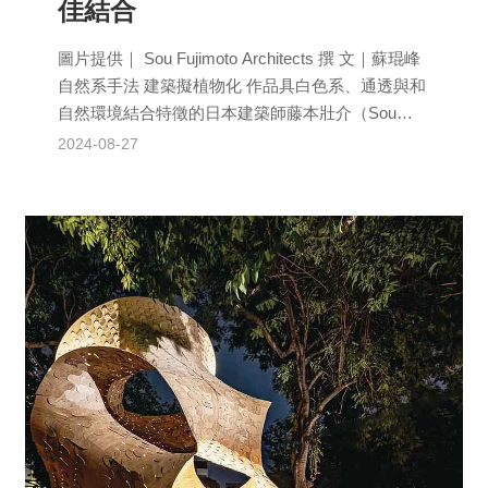
佳結合
圖片提供｜ Sou Fujimoto Architects 撰 文｜蘇琨峰
自然系手法 建築擬植物化 作品具白色系、通透與和
自然環境結合特徵的日本建築師藤本壯介（Sou
Fujim...
2024-08-27