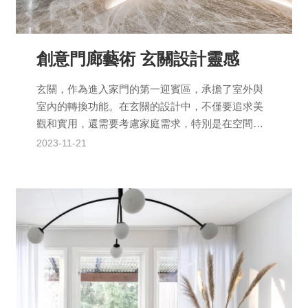
創意門廊藝術 玄關設計靈感
玄關，作為進入家門的第一迎賓區，承擔了室外與
室內的轉換功能。在玄關的設計中，不僅要追求美
觀和實用，還需要考慮家庭需求，特別是在空間受
限的情況下，如何巧妙裝潢呢？以下是有關玄關設
2023-11-21
計的規劃細節和建議...