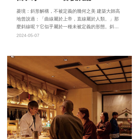
菱境：斜形解構，不被定義的幾何之美 建築大師高
地曾說過：「曲線屬於上帝，直線屬於人類。」那
麼斜線呢？它似乎屬於一種未被定義的形態。斜形
的物體從物理學的角度來看具有多重性；既代表了
2024-05-07
極端的不穩...