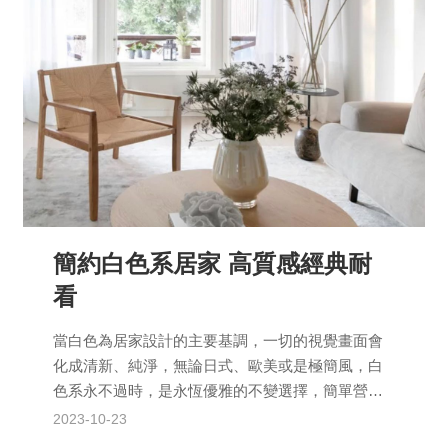
簡約白色系居家 高質感經典耐
看
當白色為居家設計的主要基調，一切的視覺畫面會
化成清新、純淨，無論日式、歐美或是極簡風，白
色系永不過時，是永恆優雅的不變選擇，簡單營造
出生活的美好。 白色是一個多功能的色系，它與任
2023-10-23
何其他顏色搭配...