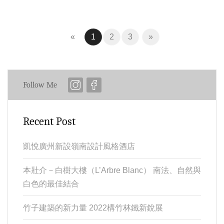
Previous
(current)
Next
«
1
2
3
»
Follow Me
Recent Post
凱悅廣州新設嶺南設計風格酒店
本壯介－白樹大樓（L’Arbre Blanc） 南法、自然與
白色的最佳結合
竹子建築的新力量 2022構竹林鐵新銳展