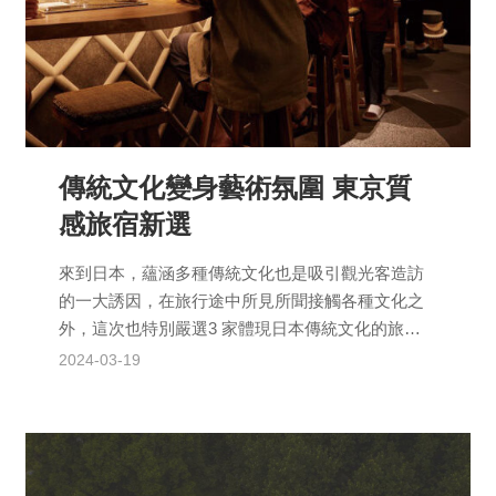
傳統文化變身藝術氛圍 東京質
感旅宿新選
來到日本，蘊涵多種傳統文化也是吸引觀光客造訪
的一大誘因，在旅行途中所見所聞接觸各種文化之
外，這次也特別嚴選3 家體現日本傳統文化的旅
宿，期望以自家飯店的特色，成為介紹在地文化的
2024-03-19
最佳媒介，包括...