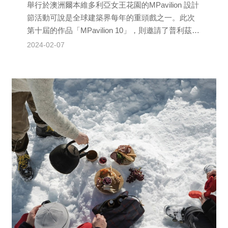
舉行於澳洲爾本維多利亞女王花園的MPavilion 設計
節活動可說是全球建築界每年的重頭戲之一。此次
第十屆的作品「MPavilion 10」，則邀請了普利茲克
建築獎得主日本建築師安藤忠雄操刀設計...
2024-02-07