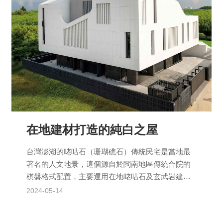
在地建材打造的純白之屋
台灣澎湖的咾咕石（珊瑚礁石）傳統民宅是當地最
著名的人文地景，這個源自於閩南地區傳統合院的
棋盤格式配置，主要運用在地咾咕石及玄武岩建造
而成，形構出具地方特色的民宅建築。澎湖獨特的
2024-05-14
弧形山牆、馬背屋脊...