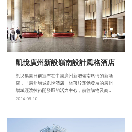
凱悅廣州新設嶺南設計風格酒店
凱悅集團日前宣布在中國廣州新增嶺南風情的新酒
店，「廣州增城凱悅酒店」坐落於蓬勃發展的廣州
增城經濟技術開發區的活力中心，前往購物及商業
中心十分方便，僅需10分鐘車程即可抵達廣州東部
2024-09-10
交通樞紐中心...