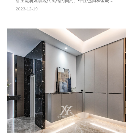
計主流將延續現代風格的簡約、中性色調和金屬材
質，同時注重智能、環保和多功能的設計趨勢。智
2023-12-19
能科技如智慧燈...