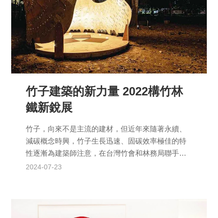
竹子建築的新力量 2022構竹林
鐵新銳展
竹子，向來不是主流的建材，但近年來隨著永續、
減碳概念時興，竹子生長迅速、固碳效率極佳的特
性逐漸為建築師注意，在台灣竹會和林務局聯手推
廣下，2022年再度邀請結構技師陳冠帆擔任策展
2024-07-23
人，舉辦第二次「...