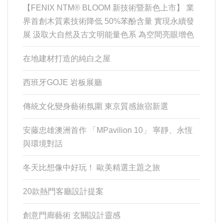
【FENIX NTM® BLOOM 新技術暨新色上市】 業
界首創木質素技術降低 50%苯酚含量 實現永續發
展 汲取大自然及古文明能量色系 為空間亮眼增色
在地建材打造的純白之屋
西班牙GOJE 岩板展廳
傳統文化變身藝術氛圍 東京質感旅宿新選
安藤忠雄澳洲首作 「MPavilion 10」 寧靜、永恆
與環境對話
冬天比想像中好玩！ 歐美精選主題之旅
20款熱門客廳設計提案
創意門廊藝術 玄關設計靈感