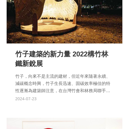
竹子建築的新力量 2022構竹林
鐵新銳展
竹子，向來不是主流的建材，但近年來隨著永續、
減碳概念時興，竹子生長迅速、固碳效率極佳的特
性逐漸為建築師注意，在台灣竹會和林務局聯手推
廣下，2022年再度邀請結構技師陳冠帆擔任策展
2024-07-23
人，舉辦第二次「...