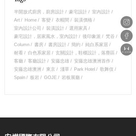
半開放式廚房，廚房設計
豪宅設計
室內設計
Art
Home
客變
衣帽間
裝潢價格
室內設計公司
裝潢設計
選用家具
豪宅設計，居家風水，室內設計
後印象派
梵谷
Column
書房
書房設計
簡約
純白系家居
耐看
白色系家居
玄關設計，鞋櫃設計，落塵區
客廳
客廳設計
安藤忠雄
安藤忠雄澳洲首作
安藤忠雄澳洲
東京
淺草
Park Hotel
歌舞伎
Spain
板岩
GOJE
岩板展廳