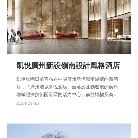
凱悅廣州新設嶺南設計風格酒店
凱悅集團日前宣布在中國廣州新增嶺南風情的新酒
店，「廣州增城凱悅酒店」坐落於蓬勃發展的廣州
增城經濟技術開發區的活力中心，前往購物及商業
中心十分方便，僅需10分鐘車程即可抵達廣州東部
2024-09-10
交通樞紐中心...