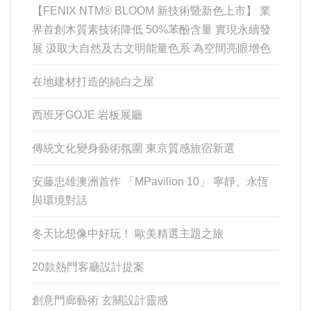
【FENIX NTM® BLOOM 新技術暨新色上市】 業
界首創木質素技術降低 50%苯酚含量 實現永續發
展 汲取大自然及古文明能量色系 為空間亮眼增色
在地建材打造的純白之屋
西班牙GOJE 岩板展廳
傳統文化變身藝術氛圍 東京質感旅宿新選
安藤忠雄澳洲首作 「MPavilion 10」 寧靜、永恆
與環境對話
冬天比想像中好玩！ 歐美精選主題之旅
20款熱門客廳設計提案
創意門廊藝術 玄關設計靈感