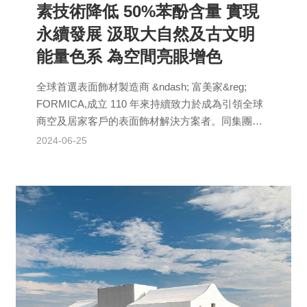
素技術降低 50%苯酚含量 實現
永續發展 汲取大自然及古文明
能量色系 為空間亮眼增色
全球首選表面飾材製造商 &ndash; 富美家&reg;
FORMICA,成立 110 年來持續致力於成為引領全球
商空及居家客戶的表面飾材解決方案者。同集團
Arpa Ind...
2024-06-25