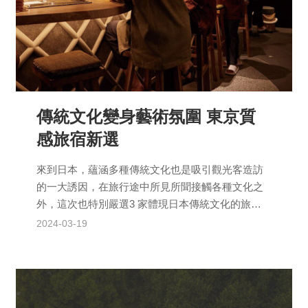
傳統文化變身藝術氛圍 東京質
感旅宿新選
來到日本，蘊涵多種傳統文化也是吸引觀光客造訪
的一大誘因，在旅行途中所見所聞接觸各種文化之
外，這次也特別嚴選3 家體現日本傳統文化的旅
宿，期望以自家飯店的特色，成為介紹在地文化的
2024-03-19
最佳媒介，包括...