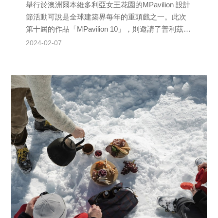
舉行於澳洲爾本維多利亞女王花園的MPavilion 設計
節活動可說是全球建築界每年的重頭戲之一。此次
第十屆的作品「MPavilion 10」，則邀請了普利茲克
建築獎得主日本建築師安藤忠雄操刀設計...
2024-02-07