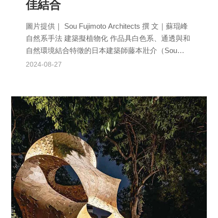
佳結合
圖片提供｜ Sou Fujimoto Architects 撰 文｜蘇琨峰
自然系手法 建築擬植物化 作品具白色系、通透與和
自然環境結合特徵的日本建築師藤本壯介（Sou
Fujim...
2024-08-27