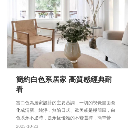
簡約白色系居家 高質感經典耐
看
當白色為居家設計的主要基調，一切的視覺畫面會
化成清新、純淨，無論日式、歐美或是極簡風，白
色系永不過時，是永恆優雅的不變選擇，簡單營造
出生活的美好。 白色是一個多功能的色系，它與任
2023-10-23
何其他顏色搭配...