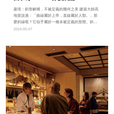
菱境：斜形解構，不被定義的幾何之美 建築大師高
地曾說過：「曲線屬於上帝，直線屬於人類。」那
麼斜線呢？它似乎屬於一種未被定義的形態。斜形
的物體從物理學的角度來看具有多重性；既代表了
2024-05-07
極端的不穩...