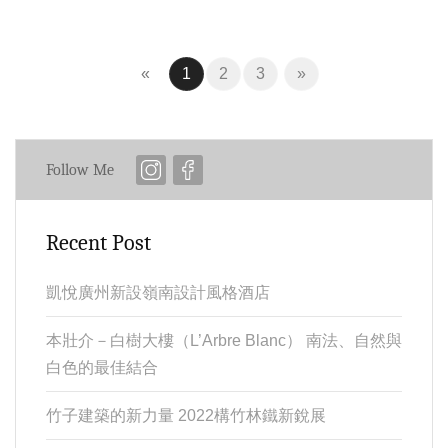
Previous
(current)
Next
«
1
2
3
»
Follow Me
Recent Post
凱悅廣州新設嶺南設計風格酒店
本壯介－白樹大樓（L’Arbre Blanc） 南法、自然與
白色的最佳結合
竹子建築的新力量 2022構竹林鐵新銳展