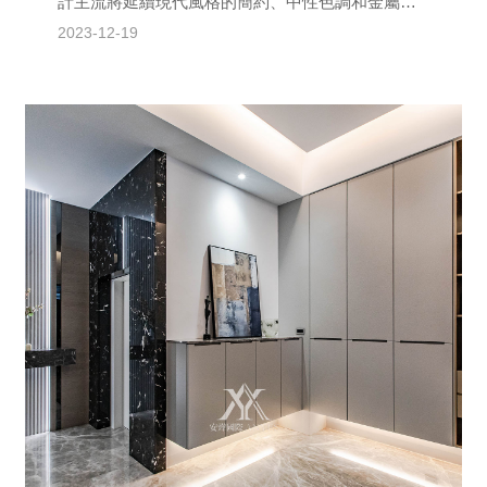
計主流將延續現代風格的簡約、中性色調和金屬材
質，同時注重智能、環保和多功能的設計趨勢。智
2023-12-19
能科技如智慧燈...