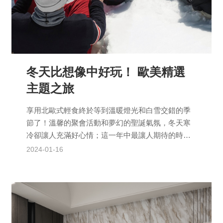
冬天比想像中好玩！ 歐美精選
主題之旅
享用北歐式輕食終於等到溫暖燈光和白雪交錯的季
節了！溫馨的聚會活動和夢幻的聖誕氣氛，冬天寒
冷卻讓人充滿好心情；這一年中最讓人期待的時節
之一，歐美的傳統與創意再次登場，我們也要好好
2024-01-16
重溫歡樂氣氛！Ho...