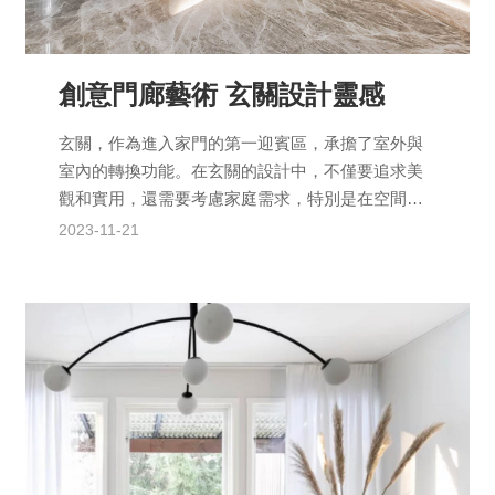
創意門廊藝術 玄關設計靈感
玄關，作為進入家門的第一迎賓區，承擔了室外與
室內的轉換功能。在玄關的設計中，不僅要追求美
觀和實用，還需要考慮家庭需求，特別是在空間受
限的情況下，如何巧妙裝潢呢？以下是有關玄關設
2023-11-21
計的規劃細節和建議...