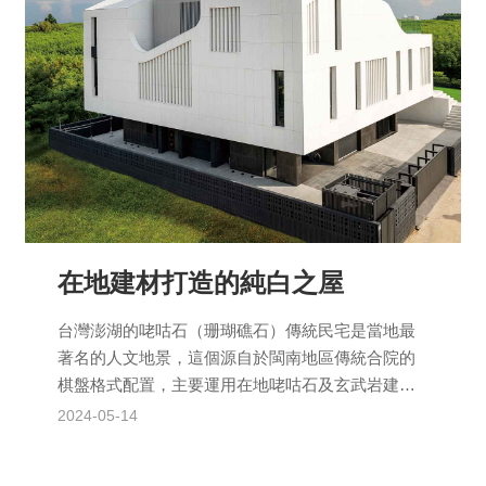
在地建材打造的純白之屋
台灣澎湖的咾咕石（珊瑚礁石）傳統民宅是當地最
著名的人文地景，這個源自於閩南地區傳統合院的
棋盤格式配置，主要運用在地咾咕石及玄武岩建造
而成，形構出具地方特色的民宅建築。澎湖獨特的
2024-05-14
弧形山牆、馬背屋脊...