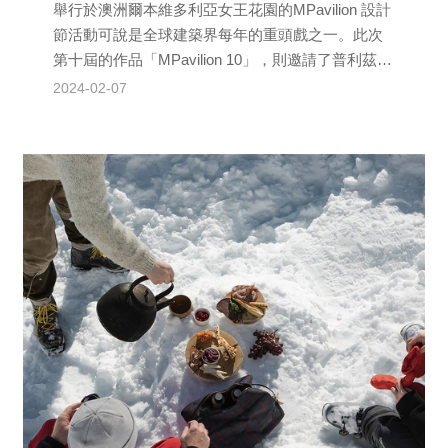
舉行於澳洲爾本維多利亞女王花園的MPavilion 設計
節活動可說是全球建築界每年的重頭戲之一。此次
第十屆的作品「MPavilion 10」，則邀請了普利茲克
建築獎得主日本建築師安藤忠雄操刀設計...
2024-02-07