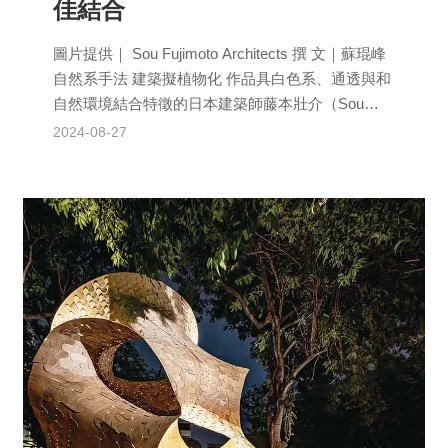
佳結合
圖片提供｜ Sou Fujimoto Architects 撰 文｜蘇琨峰
自然系手法 建築擬植物化 作品具白色系、通透與和
自然環境結合特徵的日本建築師藤本壯介（Sou
Fujim...
2024-08-27