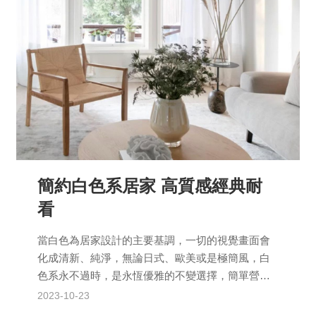
簡約白色系居家 高質感經典耐
看
當白色為居家設計的主要基調，一切的視覺畫面會
化成清新、純淨，無論日式、歐美或是極簡風，白
色系永不過時，是永恆優雅的不變選擇，簡單營造
出生活的美好。 白色是一個多功能的色系，它與任
2023-10-23
何其他顏色搭配...