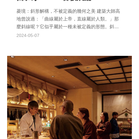
菱境：斜形解構，不被定義的幾何之美 建築大師高
地曾說過：「曲線屬於上帝，直線屬於人類。」那
麼斜線呢？它似乎屬於一種未被定義的形態。斜形
的物體從物理學的角度來看具有多重性；既代表了
2024-05-07
極端的不穩...