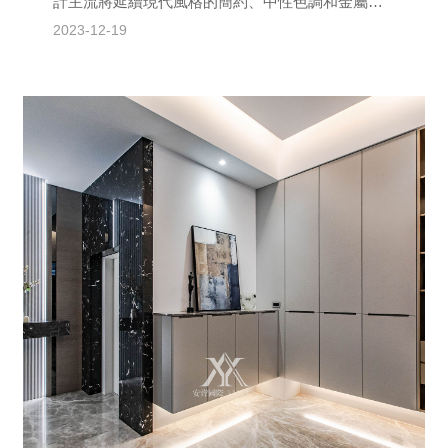
計主流將延續現代風格的簡約、中性色調和金屬材
質，同時注重智能、環保和多功能的設計趨勢。智
2023-12-19
能科技如智慧燈...