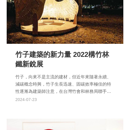
竹子建築的新力量 2022構竹林
鐵新銳展
竹子，向來不是主流的建材，但近年來隨著永續、
減碳概念時興，竹子生長迅速、固碳效率極佳的特
性逐漸為建築師注意，在台灣竹會和林務局聯手推
廣下，2022年再度邀請結構技師陳冠帆擔任策展
2024-07-23
人，舉辦第二次「...