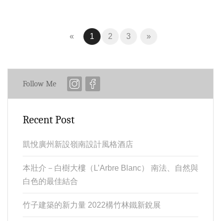
Previous
(current)
Next
«
1
2
3
»
Follow Me
Recent Post
凱悅廣州新設嶺南設計風格酒店
本壯介－白樹大樓（L’Arbre Blanc） 南法、自然與
白色的最佳結合
竹子建築的新力量 2022構竹林鐵新銳展