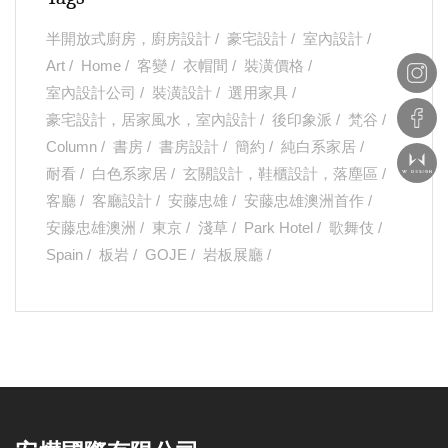
半開放式廚房，廚房設計
豪宅設計
室內設計
Art
Home
客變
衣帽間
裝潢價格
室內設計公司
裝潢設計
選用家具
豪宅設計，居家風水，室內設計
後印象派
梵谷
Column
書房
書房設計
簡約
純白系家居
耐看
白色系家居
玄關設計，鞋櫃設計，落塵區
客廳
客廳設計
安藤忠雄
安藤忠雄澳洲首作
安藤忠雄澳洲
東京
淺草
Park Hotel
歌舞伎
Spain
板岩
GOJE
岩板展廳