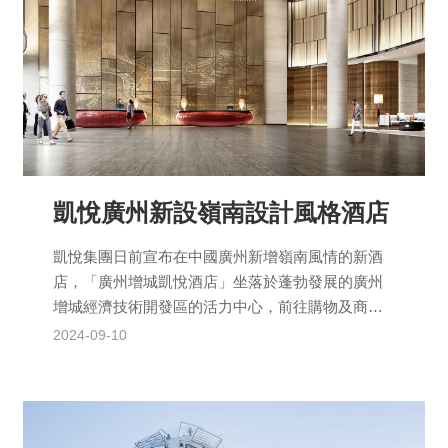
凱悅廣州新設嶺南設計風格酒店
凱悅集團日前宣布在中國廣州新增嶺南風情的新酒
店，「廣州增城凱悅酒店」坐落於蓬勃發展的廣州
增城經濟技術開發區的活力中心，前往購物及商業
中心十分方便，僅需10分鐘車程即可抵達廣州東部
2024-09-10
交通樞紐中心...