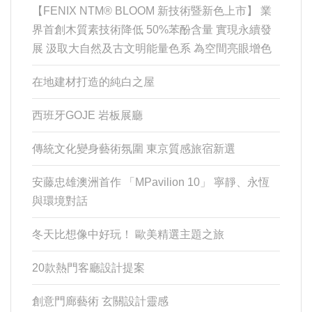
【FENIX NTM® BLOOM 新技術暨新色上市】 業
界首創木質素技術降低 50%苯酚含量 實現永續發
展 汲取大自然及古文明能量色系 為空間亮眼增色
在地建材打造的純白之屋
西班牙GOJE 岩板展廳
傳統文化變身藝術氛圍 東京質感旅宿新選
安藤忠雄澳洲首作 「MPavilion 10」 寧靜、永恆
與環境對話
冬天比想像中好玩！ 歐美精選主題之旅
20款熱門客廳設計提案
創意門廊藝術 玄關設計靈感