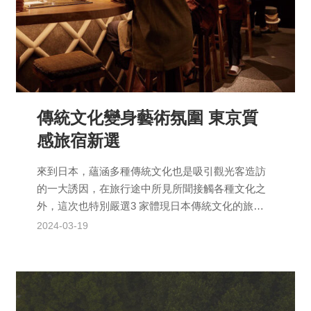
傳統文化變身藝術氛圍 東京質
感旅宿新選
來到日本，蘊涵多種傳統文化也是吸引觀光客造訪
的一大誘因，在旅行途中所見所聞接觸各種文化之
外，這次也特別嚴選3 家體現日本傳統文化的旅
宿，期望以自家飯店的特色，成為介紹在地文化的
2024-03-19
最佳媒介，包括...