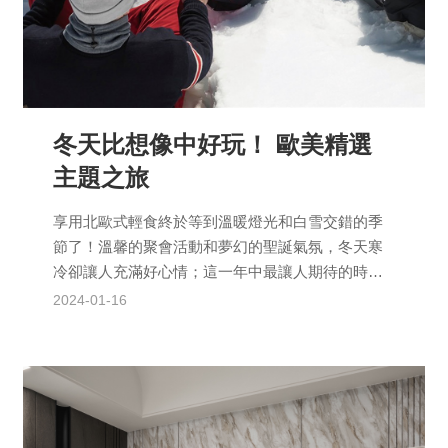
冬天比想像中好玩！ 歐美精選
主題之旅
享用北歐式輕食終於等到溫暖燈光和白雪交錯的季
節了！溫馨的聚會活動和夢幻的聖誕氣氛，冬天寒
冷卻讓人充滿好心情；這一年中最讓人期待的時節
之一，歐美的傳統與創意再次登場，我們也要好好
2024-01-16
重溫歡樂氣氛！Ho...