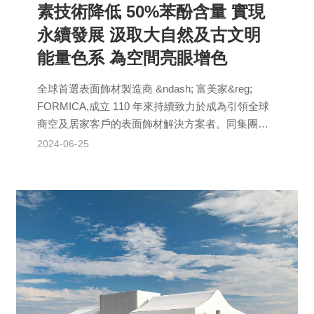
素技術降低 50%苯酚含量 實現
永續發展 汲取大自然及古文明
能量色系 為空間亮眼增色
全球首選表面飾材製造商 &ndash; 富美家&reg;
FORMICA,成立 110 年來持續致力於成為引領全球
商空及居家客戶的表面飾材解決方案者。同集團
Arpa Ind...
2024-06-25