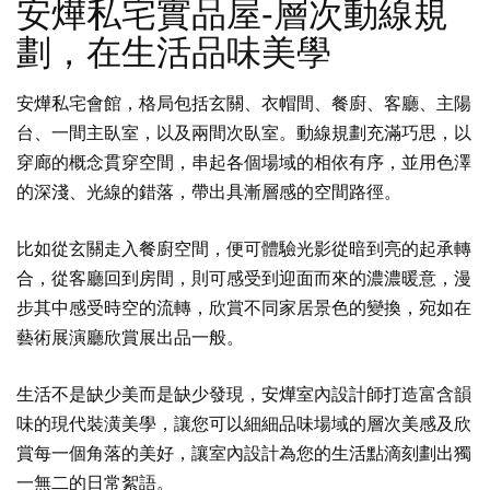
安燁私宅實品屋-層次動線規
劃，在生活品味美學
安燁私宅會館，格局包括玄關、衣帽間、餐廚、客廳、主陽
台、一間主臥室，以及兩間次臥室。動線規劃充滿巧思，以
穿廊的概念貫穿空間，串起各個場域的相依有序，並用色澤
的深淺、光線的錯落，帶出具漸層感的空間路徑。
比如從玄關走入餐廚空間，便可體驗光影從暗到亮的起承轉
合，從客廳回到房間，則可感受到迎面而來的濃濃暖意，漫
步其中感受時空的流轉，欣賞不同家居景色的變換，宛如在
藝術展演廳欣賞展出品一般。
生活不是缺少美而是缺少發現，安燁室內設計師打造富含韻
味的現代裝潢美學，讓您可以細細品味場域的層次美感及欣
賞每一個角落的美好，讓室內設計為您的生活點滴刻劃出獨
一無二的日常絮語。