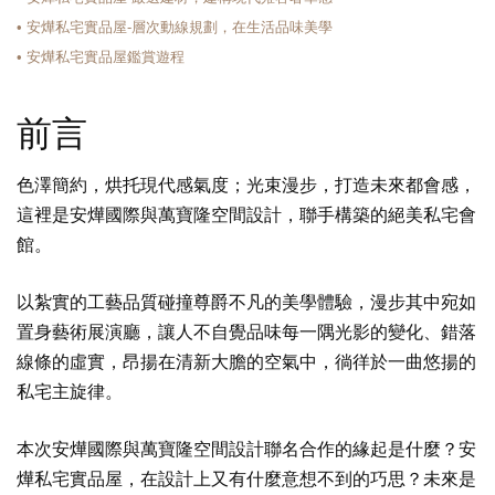
• 安燁私宅實品屋-層次動線規劃，在生活品味美學
• 安燁私宅實品屋鑑賞遊程
前言
色澤簡約，烘托現代感氣度；光束漫步，打造未來都會感，
這裡是安燁國際與萬寶隆空間設計，聯手構築的絕美私宅會
館。
以紮實的工藝品質碰撞尊爵不凡的美學體驗，漫步其中宛如
置身藝術展演廳，讓人不自覺品味每一隅光影的變化、錯落
線條的虛實，昂揚在清新大膽的空氣中，徜徉於一曲悠揚的
私宅主旋律。
本次安燁國際與萬寶隆空間設計聯名合作的緣起是什麼？安
燁私宅實品屋，在設計上又有什麼意想不到的巧思？未來是