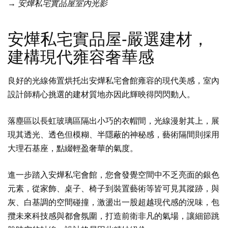
→ 安燁私宅實品屋室內光影
安燁私宅實品屋-嚴選建材，
建構現代雍容奢華感
良好的光線佈置烘托出安燁私宅會館雍容的現代美感，室內
設計師精心挑選的建材質地亦因此輝映得閃閃動人。
落塵區以長虹玻璃區隔出小巧的衣帽間，光線漫射其上，展
現其透光、透色但模糊、半隱蔽的神秘感，藝術隔間則採用
大理石基座，點綴輕盈奢華的氣度。
進一步踏入安燁私宅會館，您會發覺空間中不乏亮面的銀色
元素，從家飾、桌子、椅子到裝置藝術等皆可見其蹤跡，與
灰、白基調的空間碰撞，激盪出一股超越現代感的況味，包
攬未來科技感與都會氛圍，打造前衛非凡的氣場，讓細節跳