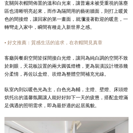
玄關與衣帽間佈置的溫和白光束，讓普遍未被受重視的落塵
區也清晰明亮起來，而作為隔間用的藝術牆面，則打上暖黃
色的間接燈，讓回家的第一畫面，就瀰漫著歡迎的暖意，一
轉彎走入家中，瞬間有種走入新世界之感。
• 好文推薦：質感生活的追求，在衣帽間見真章
客廳與餐廚空間皆採間接白光燈，讓同為純白調的空間不致
於刺眼，天花板設置的兩大圓弧燈槽，更為裝潢設計增添幾
分柔情，再佐以盒燈、崁燈為整體空間補充光線。
臥室內則以暖色光為主，白色光為輔，主燈、壁燈、床頭燈
烘托出的溫馨氛圍讓人能好好卸下一天的疲憊，搭配盒燈滿
足偶遇的照明需求，即為最舒適的起居風貌。