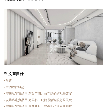
※ 文章目錄
• 前言
• 室內設計緣起
• 安燁私宅實品屋-灰白空間、曲直線條的視覺饗宴
• 安燁私宅實品屋-光與影，成就最舒適的起居風貌
• 安燁私宅實品屋-嚴選建材，建構現代雍容奢華感